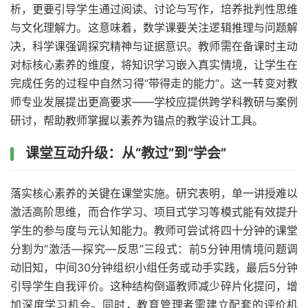
析，更要引导学生通过阅读、讨论与写作，培养批判性思维
与文化理解力。这意味着，数学课要关注逻辑推理与问题解
决，科学课强调探究精神与证据意识。教师需在备课时主动
对标核心素养的维度，将知识学习嵌入真实情境，让学生在
完成任务的过程中自然习得“带得走的能力”。这一转变对教
师专业发展提出更高要求——学校应提供跨学科教研与案例
研讨，帮助教师掌握以素养为锚点的教学设计工具。
课堂互动升级：从“教过”到“学会”
落实核心素养的关键在课堂实施。研究表明，单一讲授难以
激活高阶思维，而合作学习、项目式学习等模式能有效提升
学生的参与度与元认知能力。教师可尝试将四十分钟的课堂
分割为“激活—探究—反思”三段式：前5分钟用情境问题调
动旧知，中间30分钟组织小组任务或动手实践，最后5分钟
引导学生自我评价。这种结构倒逼教师减少碎片化提问，增
加深度学习机会。同时，教育管理者需建立配套的评价机