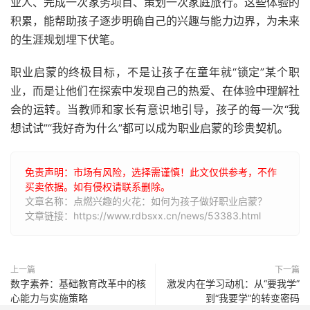
业人、完成一次家务项目、策划一次家庭旅行。这些体验的
积累，能帮助孩子逐步明确自己的兴趣与能力边界，为未来
的生涯规划埋下伏笔。
职业启蒙的终极目标，不是让孩子在童年就“锁定”某个职
业，而是让他们在探索中发现自己的热爱、在体验中理解社
会的运转。当教师和家长有意识地引导，孩子的每一次“我
想试试”“我好奇为什么”都可以成为职业启蒙的珍贵契机。
免责声明：市场有风险，选择需谨慎！此文仅供参考，不作
买卖依据。如有侵权请联系删除。
文章名称：点燃兴趣的火花：如何为孩子做好职业启蒙？
文章链接：https://www.rdbsxx.cn/news/53383.html
上一篇
下一篇
数字素养：基础教育改革中的核
激发内在学习动机：从“要我学”
心能力与实施策略
到“我要学”的转变密码