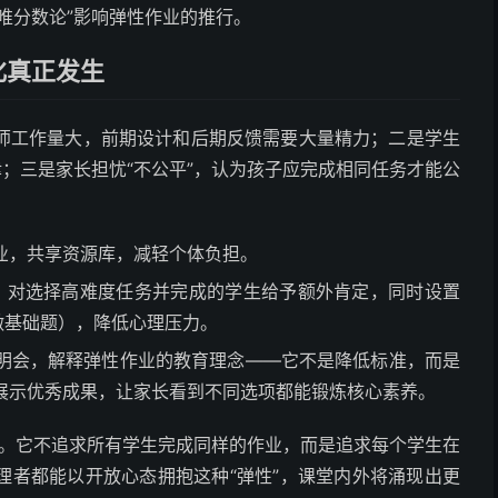
唯分数论”影响弹性作业的推行。
化真正发生
师工作量大，前期设计和后期反馈需要大量精力；二是学生
津；三是家长担忧“不公平”，认为孩子应完成相同任务才能公
业，共享资源库，减轻个体负担。
”，对选择高难度任务并完成的学生给予额外肯定，同时设置
做基础题），降低心理压力。
明会，解释弹性作业的教育理念——它不是降低标准，而是
展示优秀成果，让家长看到不同选项都能锻炼核心素养。
转变。它不追求所有学生完成同样的作业，而是追求每个学生在
理者都能以开放心态拥抱这种“弹性”，课堂内外将涌现出更