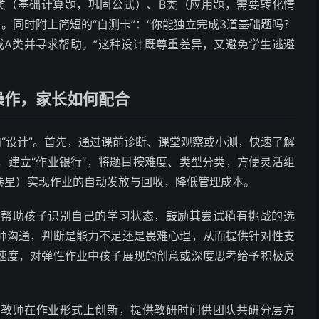
A类（基础计算题，巩固公式）、B类（应用题，需要转化情
。同时附上简短的“自测卡”：“你能独立完成3道基础题吗？
成A类并寻求帮助。”这种设计既尊重差异，又避免学生逃避
操作，家长如何配合
向“设计”。首先，通过课前诊断、课堂观察或小测，快速了解
，建立“作业银行”，将题目按难度、类型分类，方便灵活组
卷星）实现作业的自动发放与回收，降低管理成本。
是帮助孩子识别自己的学习状态，鼓励其尝试稍有挑战的选
师沟通，判断是能力不足还是畏难心理，从而提供针对性支
速度，对弹性作业中孩子展现的创意或深度思考给予积极反
许教师在作业形式上创新，提供教研时间供团队共研分层方