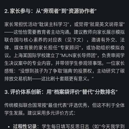
2. 家长参与：从“旁观者”到“资源协作者”
家长常担忧活动“耽误主科学习”，或觉得“就是英文说得溜”
——这恰恰需要教育者主动沟通。建议教师向家长展示模拟
联合国与核心素养的对应表（见下文），邀请有外交、法
律、媒体背景的家长担任“专家顾问”，或协助组织模拟会
议。上海某国际学校建立了“MUN家长导师团”，负责审阅学
生决议案中的专业内容，并带领学生参观领事馆。一位家长
感慨：“没想到孩子为了争取‘瑞典’的投票权，主动研究了碳
排放交易机制——这比刷十套题更有意义。”
3. 评价体系创新：用“档案袋评价”替代“分数排名”
传统模拟联合国常按“最佳代表”评选优秀，但这不利于全体
学生发展。建议采用多元评价方式：
过程性记录
：学生每日填写反思日志（如“今天我学到