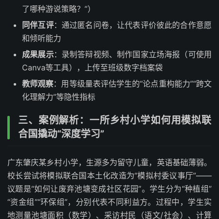
了哪种游说策略？”）
同伴互评
：通过匿名问卷，让代表评价彼此的合作意愿
和倾听能力
成果展示
：录制答辩视频、制作国家立场海报（可使用
Canva等工具），上传至班级数字档案袋
教师观察
：用等级量表评估学生的“论点重构能力”“跨文
化理解力”等隐性指标
三、案例解析：一所乡村小学如何用模拟联
合国撬动“深度学习”
广东肇庆某乡村小学，生源多为留守儿童，英语基础薄弱。
校长尝试将模拟联合国本土化改造为“模拟村委议事厅”——
议题是“如何让废弃池塘变成社区花园”。学生分为“种植组”
“资金组”“环保组”，分别代表不同利益方。过程中，学生实
地测量池塘面积（数学）、采访村民（语文/社会）、计算