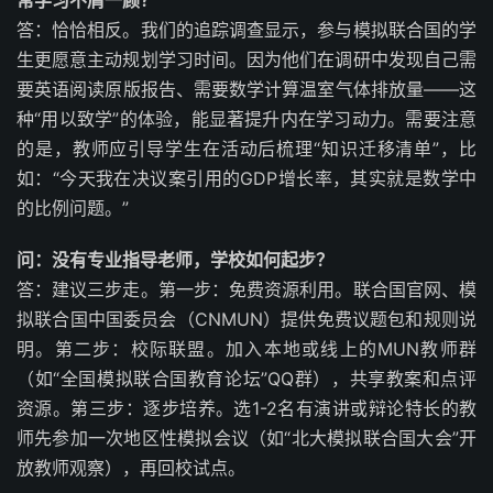
常学习不屑一顾？
答：恰恰相反。我们的追踪调查显示，参与模拟联合国的学
生更愿意主动规划学习时间。因为他们在调研中发现自己需
要英语阅读原版报告、需要数学计算温室气体排放量——这
种“用以致学”的体验，能显著提升内在学习动力。需要注意
的是，教师应引导学生在活动后梳理“知识迁移清单”，比
如：“今天我在决议案引用的GDP增长率，其实就是数学中
的比例问题。”
问：没有专业指导老师，学校如何起步？
答：建议三步走。第一步：免费资源利用。联合国官网、模
拟联合国中国委员会（CNMUN）提供免费议题包和规则说
明。第二步：校际联盟。加入本地或线上的MUN教师群
（如“全国模拟联合国教育论坛”QQ群），共享教案和点评
资源。第三步：逐步培养。选1-2名有演讲或辩论特长的教
师先参加一次地区性模拟会议（如“北大模拟联合国大会”开
放教师观察），再回校试点。