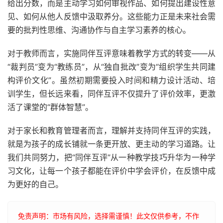
给出分数，而是主动学习如何审视作品、如何提出建设性意
见、如何从他人反馈中汲取养分。这些能力正是未来社会需
要的批判性思维、沟通协作与自主学习素养的核心。
对于教师而言，实施同伴互评意味着教学方式的转变——从
“裁判员”变为“教练员”，从“独自批改”变为“组织学生共同建
构评价文化”。虽然初期需要投入时间和精力设计活动、培
训学生，但长远来看，同伴互评不仅提升了评价效率，更激
活了课堂的“群体智慧”。
对于家长和教育管理者而言，理解并支持同伴互评的实践，
就是为孩子的成长铺就一条更开放、更主动的学习道路。让
我们共同努力，把“同伴互评”从一种教学技巧升华为一种学
习文化，让每一个孩子都能在评价中学会评价，在反馈中成
为更好的自己。
免责声明：市场有风险，选择需谨慎！此文仅供参考，不作