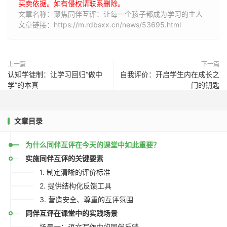
买卖依据。如有侵权请联系删除。
文章名称：聚焦同伴互评：让每一个孩子都成为学习的主人
文章链接：https://m.rdbsxx.cn/news/53695.html
上一篇
下一篇
认知学徒制：让学习回归“做中
自我评价：开启学生内在成长之
学”的本真
门的钥匙
文章目录
为什么同伴互评在今天的课堂中如此重要？
实施同伴互评的关键要素
1. 制定清晰的评价标准
2. 提供结构化反馈工具
3. 营造安全、尊重的互评氛围
同伴互评在课堂中的实践场景
场景一：语文写作中的同伴反馈