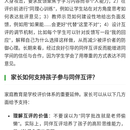
人身攻击，要求反馈聚焦于学习内容而非个人能力；2）在
评价前进行“同理心训练”，例如让学生站在对方角度思考如
何表达批评意见；3）教师示范如何建设性地给出负面反
馈，例如用“如果能……会更好”代替“这里不对”；4）设计互
评的调节机制，比如每个学生可以针对反馈写一段“我的回
应”，解释自己为什么选择这样做，从而减少被评价者的防
御心理。长期来看，经过良好引导的同伴互评反而能增进同
学间的信任与合作，因为学生学会了用尊重的方式表达不同
意见。
家长如何支持孩子参与同伴互评？
家庭教育是学校评价体系的重要延伸。家长可以从以下几方
面给予支持：
理解互评的价值
：不要误以为“同学批改就是老师偷
懒”。实际上，同伴互评培养了孩子的高阶思维能力，