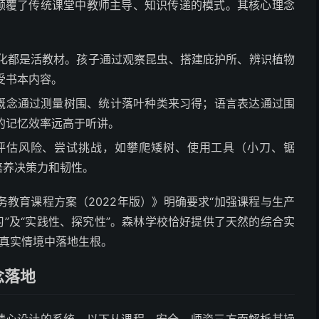
它颠覆了传统课堂中教师主导、知识传递的模式。其核心理念
化都是活教材。孩子通过观察昆虫、搭建庇护所、辨识植物
受书本内容。
学概念通过测量树围、统计落叶种类来习得；语言表达通过围
的记忆效率远高于听讲。
评估风险、尝试挑战，如攀爬矮树、使用工具（小刀、锯
培养决策力和韧性。
教育课程方案（2022年版）》明确要求“加强课程与生产
习”及“实践性、探究性”。森林学校恰好提供了天然的综合实
在真实情境中落地生根。
念落地