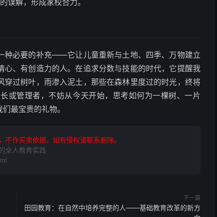
”的误解，形成家校合力。
一种必要的补充——它让儿童重新与土地、四季、万物建立
情心、有创造力的人。在追求分数与技能的时代，它提醒我
风穿过树叶，雨渗入泥土，那些在森林里度过的时光，终将
家长或管理者，不妨从今天开始，思考如何为一棵树、一片
我们最宝贵的礼物。
，不作买卖依据。如有侵权请联系删除。
的全人教育实践
ml
下一篇
田园教育：在自然中培养完整的人——基础教育改革的新方