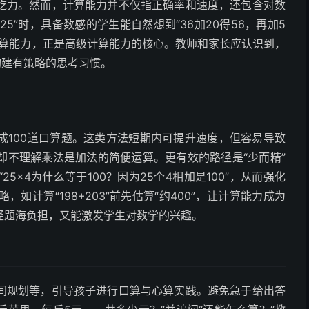
吃力。然而，计算能力并不仅指正确率和速度，还包含对数
5”时，具备数感的学生能自然想到“36加20得56，再加5
口算能力，正是高级计算能力的核心。教师和家长应认识到，
构建有策略的思考习惯。
成100道口算题。这类方法短期内可提升速度，但容易导致
却不理解乘法是加法的简便运算。更有效的路径是“少而精”
×4为什么等于100？因为25个4相加是100”，从而强化
计算“198+203”前先估算“约400”，让计算能力成为
轻题海负担，又能激发学生对数学的兴趣。
间规划等，引导孩子进行口算与心算实践。避免急于给出答