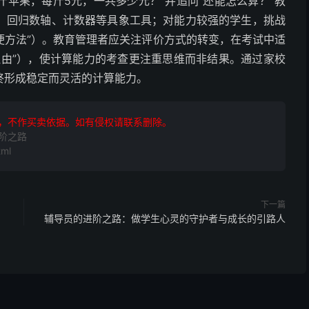
斤苹果，每斤5元，一共多少元？”并追问“还能怎么算？”教
，回归数轴、计数器等具象工具；对能力较强的学生，挑战
便方法”）。教育管理者应关注评价方式的转变，在考试中适
理由”），使计算能力的考查更注重思维而非结果。通过家校
终形成稳定而灵活的计算能力。
，不作买卖依据。如有侵权请联系删除。
阶之路
ml
下一篇
辅导员的进阶之路：做学生心灵的守护者与成长的引路人