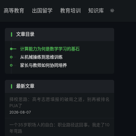

高等教育
出国留学
教育培训
知识库

文章目录
计算能力为何是数学学习的基石
从机械操练到思维训练
家长与教师如何协同培养
最新文章
择校思路：高考志愿填报的破局之道，别再被排名
PUA了
2026-08-07
一个35岁职场人的自白：职业路径这回事，我走了10
年弯路