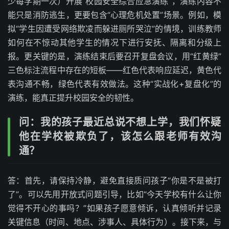
少每学期一次）开展“校园安全综合应急演练”，演练内容不
能只是消防逃生，更要包含“心理危机处置”场景。例如，模
拟“学生因遭受网络欺凌而躲进厕所哭泣”的情境，训练教师
如何在不惊动其他学生的情况下进行安抚、隔离和分级上
报。更关键的是，演练结束后要召开复盘会议，用“红黄绿”
三色标注流程中存在的短板——红色代表响应延迟，黄色代
表沟通不畅，绿色代表有效做法。这种“实战化+复盘化”的
演练，能真正提升校园安全的韧性。
问：我的孩子最近总说不想上学，我们怀疑
他在学校被欺负了，该怎么跟老师有效沟
通？
答：首先，请保持冷静，避免直接质问孩子“你是不是被打
了”。可以先用开放式问题引导，比如“今天学校有什么让你
觉得不开心的事吗？”如果孩子愿意倾诉，认真倾听并记录
关键信息（时间、地点、涉事人、具体行为）。接下来，与