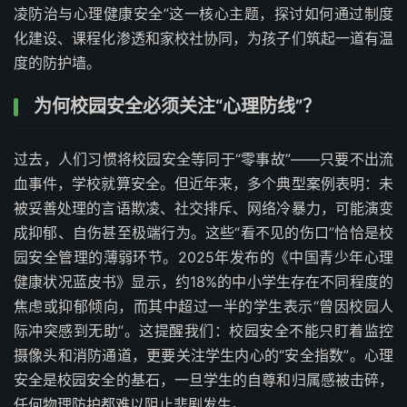
凌防治与心理健康安全”这一核心主题，探讨如何通过制度
化建设、课程化渗透和家校社协同，为孩子们筑起一道有温
度的防护墙。
为何校园安全必须关注“心理防线”？
过去，人们习惯将校园安全等同于“零事故”——只要不出流
血事件，学校就算安全。但近年来，多个典型案例表明：未
被妥善处理的言语欺凌、社交排斥、网络冷暴力，可能演变
成抑郁、自伤甚至极端行为。这些“看不见的伤口”恰恰是校
园安全管理的薄弱环节。2025年发布的《中国青少年心理
健康状况蓝皮书》显示，约18%的中小学生存在不同程度的
焦虑或抑郁倾向，而其中超过一半的学生表示“曾因校园人
际冲突感到无助”。这提醒我们：校园安全不能只盯着监控
摄像头和消防通道，更要关注学生内心的“安全指数”。心理
安全是校园安全的基石，一旦学生的自尊和归属感被击碎，
任何物理防护都难以阻止悲剧发生。