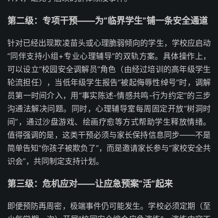
第二级：专项干预——为“临界学生”铺一条安全通道
针对已经出现欺凌苗头或心理脆弱倾向的学生，学校应启动
“同伴支持小组+专业心理辅导”的双轨方案。具体操作上，
可以设立“校园安全调解员”角色（由经过培训的高年级学生
轮流担任），当低年级学生报告“被起侮辱性绰号”时，调解
员第一时间介入，用“事实陈述-情感共鸣-行为约定”的三步
沟通法解决问题。同时，心理辅导室每周固定开放“树洞时
间”，通过沙盘游戏、绘画疗愈等方式帮助学生释放情绪。
值得强调的是，这类干预必须与家长保持信息同步——不是
简单告知“你孩子被欺负了”，而是邀请家长参与“家校安全共
识会”，共同制定支持计划。
第三级：危机应对——让应急预案“活”起来
即便预防再周密，极端事件仍可能发生。学校必须定期（至