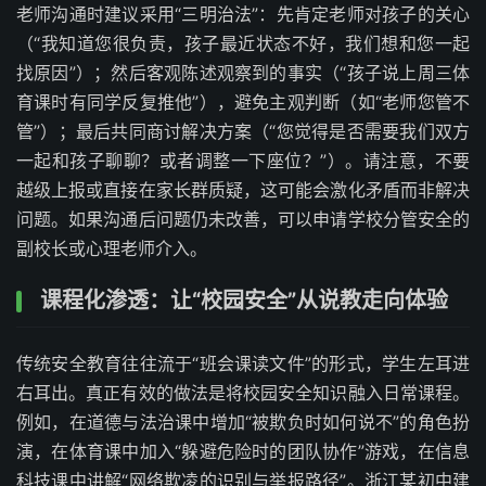
老师沟通时建议采用“三明治法”：先肯定老师对孩子的关心
（“我知道您很负责，孩子最近状态不好，我们想和您一起
找原因”）；然后客观陈述观察到的事实（“孩子说上周三体
育课时有同学反复推他”），避免主观判断（如“老师您管不
管”）；最后共同商讨解决方案（“您觉得是否需要我们双方
一起和孩子聊聊？或者调整一下座位？”）。请注意，不要
越级上报或直接在家长群质疑，这可能会激化矛盾而非解决
问题。如果沟通后问题仍未改善，可以申请学校分管安全的
副校长或心理老师介入。
课程化渗透：让“校园安全”从说教走向体验
传统安全教育往往流于“班会课读文件”的形式，学生左耳进
右耳出。真正有效的做法是将校园安全知识融入日常课程。
例如，在道德与法治课中增加“被欺负时如何说不”的角色扮
演，在体育课中加入“躲避危险时的团队协作”游戏，在信息
科技课中讲解“网络欺凌的识别与举报路径”。浙江某初中建