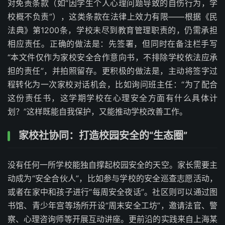
对免责条款（如“因学生个人心理问题导致的自伤行为，学
校概不负责”），这类条款在法律上效力有限——根据《民
法典》第1200条，学校未尽到教育管理职责的，仍需承担
相应责任。正确的做法是：先签署，但同时在备注栏手写
“本文件仅作为家校安全合作意向书，不排除学校依法应承
担的责任”，并拍照留存。更积极的做法是，主动将签字过
程转化为一次家校对话机会，比如询问班主任：“为了配合
这份责任书，这学期学校在心理安全方面有什么具体计
划？”这样既能自我保护，又能推动学校改善工作。
家校社协同：打造校园安全的“生态圈”
没有任何一所学校能独自撑起校园安全的天空。家长需要主
动成为“安全合伙人”，比如参与学校的安全巡查志愿活动，
或者在家中和孩子进行“每周安全夜话”。社区则可以通过图
书馆、青少年宫等场所开设“周末安全工坊”，邀请法官、警
察、心理咨询师等开展互动讲座。更前沿的实践来自上海某