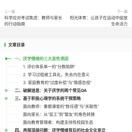
上一篇
下一篇
科学应对考试焦虑：教师与家长
阳光体育：让孩子在运动中绽放
的行动指南
生命活力
文章目录
一、厌学情绪的三大显性诱因
1. 评价体系单一的“分数陷阱”
2. 学习过程被工具化，失去内在意义
3. 家庭教育的“过度补偿”与“情感忽视”
二、破解迷思：关于厌学的两个常见QA
三、基于积极心理学的系统干预策略
面向教师：重塑课堂的“胜任感”与“关联性”
面向家长：从“监工”到“盟友”的角色转换
面向教育管理者：构建支持性校园生态
四、再探深层问题：厌学情绪背后的社会文化变迁