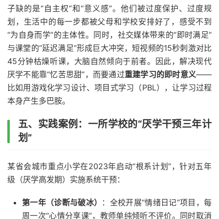
子缺的是“自主权”和“意义感”。他们被过度保护、过度规
划，生活中的每一步都被父母和学校安排好了，感受不到
“为自身而学”的主体性。同时，社交媒体带来的“即时满足”
与课堂的“延迟满足”形成巨大冲突，短视频的15秒刺激对比
45分钟枯燥听课，大脑自然倾向于前者。因此，解决现代
厌学不能靠“忆苦思甜”，而要通过
重建学习的即时意义
——
比如用游戏化学习设计、项目式学习（PBL），让学习过程
本身产生多巴胺。
五、实践案例：一所学校的“厌学干预三年计
划”
某省会城市重点小学在2023年启动“根系计划”，针对五年
级（厌学高发期）实施系统干预：
第一年（诊断与破冰）
：全校开展“情绪日记”项目，每
周一次“心情分享课”，教师单纯倾听不评价。同时取消