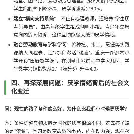
验室、图书馆、运动场或心理室。苏州某初中实施后，
学生病假率下降35%，厌学诉求减少60%。
建立“横向支持系统”
：不止有心理教师，还培养“学生朋
辈辅导员”，由高年级学生组成倾听小组。青少年更愿
意向同龄人倾诉，这种互助能极大缓冲厌学情绪。
融合劳动教育与学科学习
：将种植、木工、烹饪等实践
课纳入课程表，让“动手”激活“动脑”。重庆一所乡村小
学开设“田野数学课”，在测量土地过程中学习几何，学
生数学兴趣指数从2.1（满分5）升至4.3。
四、再探深层问题：厌学情绪背后的社会文
化变迁
问：现在的孩子条件这么好，为什么比我们小时候更厌学？
答：条件优越与物质匮乏时代的厌学根源不同。过去孩子缺
的是“资源”，学习是改变命运的出路，内在动力强；现在孩