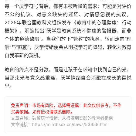
每一个厌学符号背后，都有未被听懂的需求：可能是对评价
不公的抗议、对意义缺失的迷茫、对情感忽视的抗议。
2025年联合国教科文组织发布《教育中的心理健康：行动
框架》，明确指出“厌学是教育系统不健康的警报器，而非
个体的道德缺陷”。当我们放下“管教”的执念，转而走向“理
解”与“赋能”，厌学情绪便会从阻挠学习的障碍，转化为教育
自我革新的契机。
教育的终点不是分数，而是让孩子在求知中找到自己的光。
当那束光与意义感重连，厌学情绪自会消融在成长的喜悦
里。
免责声明：市场有风险，选择需谨慎！此文仅供参考，不作
买卖依据。如有侵权请联系删除。
文章名称：破解厌学情绪：从根源到实践的教育者指南
文章链接：https://m.rdbsxx.cn/news/53959.html