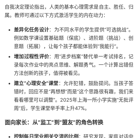
自我决定理论指出，人类的基本心理需求是自主、胜任、归
属。教师可通过以下方式激活学生的内在动力：
差异化任务设计
：为不同水平的学生提供“可选挑战”。
例如数学课设置基础题（保底）、进阶题（挑战）、创
意题（拓展），让每个孩子都能体验到“我能行”。
增加过程性评价
：用“进步档案”替代单一考试排名，记
录每次作业中的亮点思维、解题勇气。一个计算出错但
方法创新的孩子，值得被看见。
建立“心理安全”课堂
：允许犯错，鼓励提问。当孩子答
错时，回应不是“再想想”而是“这个思路很有趣，我们来
看看哪里可以调整”。2025年上海一所小学实施“无批评
周”后，学生课堂举手率上升47%。
面向家长：从“监工”到“盟友”的角色转换
控制每日学业相关交流的比例
：研究发现，家庭对话中