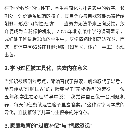
在“唯分数论”的惯性下，学生被简化为排名表中的数字。长
期处于评价链条底端的孩子，其自尊心与自我效能感被持续
削弱，形成“习得性无助”——当努力无法带来正向反馈，放
弃便成为自我保护机制。2025年北京某中学的调研显示，
成绩处于班级后20%的学生中，厌学情绪比例高达78%，而
这一群体中有62%在其他领域（如艺术、体育、手工）表现
出色。
2. 学习过程被工具化，失去内在意义
当知识被切割为考点，背诵替代了探索，刷题取代了思考，
学习便从“理解世界”的冒险变成了“完成指标”的苦役。一位
五年级学生在心理辅导中说：“我觉得自己像一台刷题机
器，每天的任务就是往脑子里塞答案。”这种对学习本质的
异化，直接摧毁了儿童与生俱来的好奇心。
3. 家庭教育的“过度补偿”与“情感忽视”