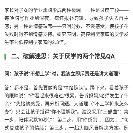
家长对子女的学业焦虑形成两种极端：一种是过度干预——
每晚陪写作业到深夜、疯狂报补习班，导致孩子失去自主
感；另一种是情感缺席——只问分数、不谈感受，使孩子在
失败时得不到情感支持。研究表明，高控制型家庭的厌学发
生率为低控制型家庭的2.3倍。
二、破解迷思：关于厌学的两个常见QA
问：孩子说“不想上学”时，我该立即斥责还是讲大道理？
答：都不是。首先要做的是“情绪确认”。蹲下来，看着孩子
的眼睛说：“你看起来很难过/很累，告诉妈妈/老师发生了什
么？”先接纳感受，再分析问题。大道理（“不上学将来怎么
办”）只会让孩子觉得“你不理解我”。建议采用“三部曲”：第
一步，陪伴沉默10秒钟；第二步，用“你感到……因为……”句
式复述孩子的情绪；第三步，一起头脑风暴解决方案。例