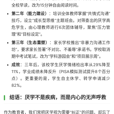
全校早读，改为15分钟自由阅读时间。
第二年（能力建设）
：培训全体教师掌握“共情式沟通”
技巧，设立“成长型思维”主题班会。对筛查出的厌学高
危学生，由心理教师进行6次团体辅导，聚焦“压力管
理”和“目标设定”。
第三年（生态重塑）
：家长学校推出“非暴力沟通工作
坊”，要求家长签署“不对比、不羞辱”承诺书。学校取消
期中考试笔试，改为“学科游园会”和“项目展示周”。
成效
：三年后，该校学生厌学情绪检出率从29%降至
11%，学业成绩未降反升（PISA模拟测试提升8个百分
点）。更重要的是，学生自主休学、转学申请减少
82%。
结语：厌学不是疾病，而是内心的无声呼救
作为教育者，我们常把厌学视为需要“纠正”的问题，却忘了