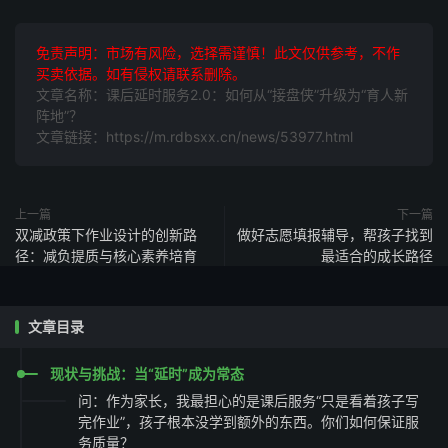
免责声明：市场有风险，选择需谨慎！此文仅供参考，不作
买卖依据。如有侵权请联系删除。
文章名称：课后延时服务2.0：如何从“接盘侠”升级为“育人新
阵地”？
文章链接：https://m.rdbsxx.cn/news/53977.html
上一篇
下一篇
双减政策下作业设计的创新路
做好志愿填报辅导，帮孩子找到
径：减负提质与核心素养培育
最适合的成长路径
文章目录
现状与挑战：当“延时”成为常态
问：作为家长，我最担心的是课后服务“只是看着孩子写
完作业”，孩子根本没学到额外的东西。你们如何保证服
务质量？