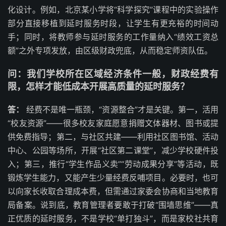
化设计。例如，北京某小学将“科学探究”课程中的实验操作
部分直接移植到延时服务时段，让学生有更充裕的时间动
手；同时，将教师参与延时服务的工作量纳入“绩效工资总
额”之外专项发放，由区级财政兜底，从而稳定师资队伍。
问：我们学校所在区域经济条件一般，财政经费有
限，怎样才能低成本开展高质量的延时服务？
答：
经费不是唯一瓶颈，“资源整合”才是关键。第一，活用
“校友资源”——很多校友家庭愿意捐赠文体器材、图书或提
供免费指导；第二，与社区共建——利用社区图书馆、活动
中心、公园等场所，开展“社区第二课堂”，减少学校硬件投
入；第三，推行“学生作品义卖”“劳动成果分享”等活动，既
锻炼学生能力，又能产生少量经费反哺项目。必要时，也可
以向家长收取合理成本费，但需通过家委会协商和当地教育
局备案。说到底，教育管理者要敢于打破“围墙思维”——真
正优质的延时服务，不是学校“单打独斗”，而是家校社共育