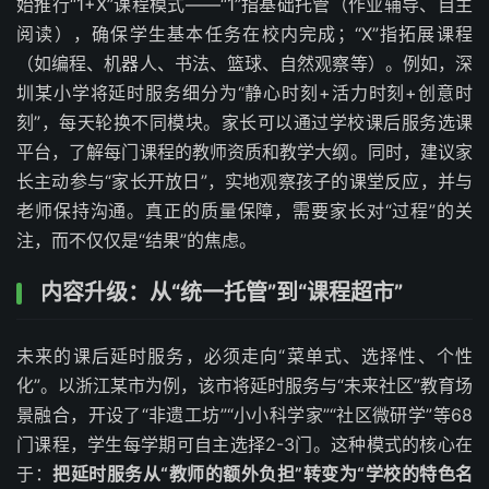
始推行“1+X”课程模式——“1”指基础托管（作业辅导、自主
阅读），确保学生基本任务在校内完成；“X”指拓展课程
（如编程、机器人、书法、篮球、自然观察等）。例如，深
圳某小学将延时服务细分为“静心时刻+活力时刻+创意时
刻”，每天轮换不同模块。家长可以通过学校课后服务选课
平台，了解每门课程的教师资质和教学大纲。同时，建议家
长主动参与“家长开放日”，实地观察孩子的课堂反应，并与
老师保持沟通。真正的质量保障，需要家长对“过程”的关
注，而不仅仅是“结果”的焦虑。
内容升级：从“统一托管”到“课程超市”
未来的课后延时服务，必须走向“菜单式、选择性、个性
化”。以浙江某市为例，该市将延时服务与“未来社区”教育场
景融合，开设了“非遗工坊”“小小科学家”“社区微研学”等68
门课程，学生每学期可自主选择2-3门。这种模式的核心在
于：
把延时服务从“教师的额外负担”转变为“学校的特色名