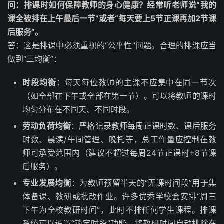
问：排课时如何保障教师的身心健康？经常听老师说“我的
课全被排在上午最后一节”或者“每天要上5节正课再加2节课
后服务”。
答：这是排课中必须重视的“公平性”问题。合理的排课应当
做到“三均衡”：
时段均衡
：每天每位教师的主课不应集中在同一节次
（如全部在下午或全部在第一节）。可以将教师的课时
均匀分布在不同天、不同时段。
劳动负荷均衡
：严格记录教师每周正课时数、课后服务
时数、晨读/午间管理、晚托等，总工作量应控制在教
师可承受范围内（建议不超过每周24节正课时+8节课
后服务）。
专业发展均衡
：为教师预留半天的“无课时间段”用于集
体备课、教研或批改作业。许多优秀学校会安排“周三
下午为全校教研时间”，此时不排任何学生课程。排课
系统可以设置“锁定时段”功能，将教研时间自动排除在