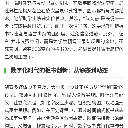
用于临时补充与互动记录。例如，在数学或物理课堂中，通
过分栏结构从左至右依次呈现公式推导、图示解析与关键结
论，能帮助学生快速定位信息。其次，“节奏感”是关键——
板书应随讲解同步展开，而非一次性写满。这要求教师把握
书写速度与语言讲解的匹配度，避免信息过载。此外，“留
白”并非浪费空间，而是为学生预留记录与反思的余地。研
究表明，留有20%空白的板书设计，能显著提升课堂笔记的
二次加工效率。
数字化时代的板书创新：从静态到动态
随着多媒体设备普及，大学板书设计正经历从“写”到“演”的
转型。教师可利用触摸屏、笔输入设备实现即时标注与缩
放，让复杂流程（如化学反应步骤、组织结构图）以动画形
式逐步呈现。例如，在历史课程中，通过时间轴式板书动态
添加事件节点，并配合颜色区分因果链，既能保持板书的结
构性，又增强了视觉吸引力。同时，数字板书支持保存与分