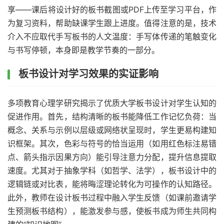
享——课后将设计好的板书截图或PDF上传至学习平台，作
为复习资料，帮助缺课学生跟上进度。值得注意的是，技术
介入不应取代手写板书的人文温度：手写体传递的笔触变化
与书写停顿，本身即是教学节奏的一部分。
板书设计对学习效果的实证影响
多项教育心理学研究揭示了优质大学板书设计对学生认知的
促进作用。首先，结构清晰的板书能降低工作记忆负荷：当
概念、关系与示例以层级或网络状呈现时，学生更易构建知
识框架。其次，色彩与符号的恰当运用（如用红色标注易错
点、箭头指示因果方向）能引导注意力分配，提升信息提取
速度。尤其对于抽象学科（如哲学、法学），板书设计中的
逻辑链或对比表，能将晦涩理论转化为可操作的认知路径。
此外，教师在设计板书过程中融入学生反馈（如课前邀请学
生预测板书结构），能激发参与感，使板书成为师生共同构