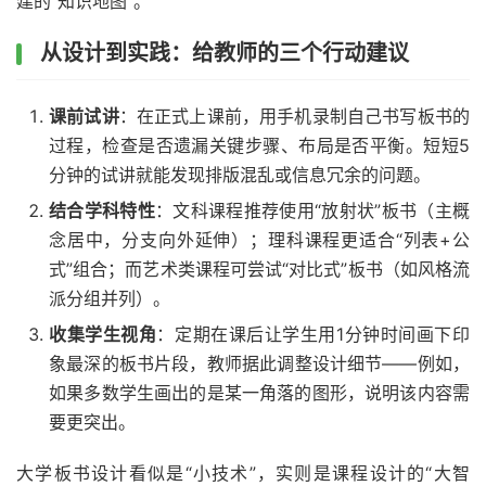
建的“知识地图”。
从设计到实践：给教师的三个行动建议
课前试讲
：在正式上课前，用手机录制自己书写板书的
过程，检查是否遗漏关键步骤、布局是否平衡。短短5
分钟的试讲就能发现排版混乱或信息冗余的问题。
结合学科特性
：文科课程推荐使用“放射状”板书（主概
念居中，分支向外延伸）；理科课程更适合“列表+公
式”组合；而艺术类课程可尝试“对比式”板书（如风格流
派分组并列）。
收集学生视角
：定期在课后让学生用1分钟时间画下印
象最深的板书片段，教师据此调整设计细节——例如，
如果多数学生画出的是某一角落的图形，说明该内容需
要更突出。
大学板书设计看似是“小技术”，实则是课程设计的“大智