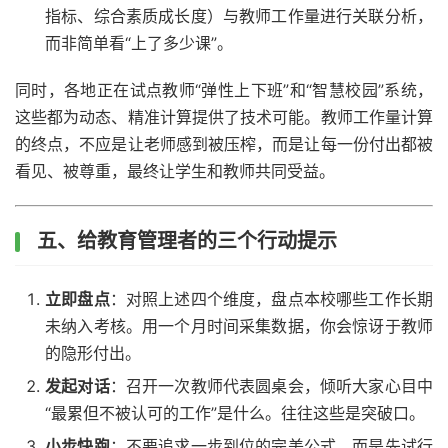
指标、综合素质成长度）与教师工作量进行关联分析，
而非简单看“上了多少课”。
同时，各地正在试点教师“弹性上下班”和“智慧校园”系统，
这些都为动态、精准计算提供了技术可能。教师工作量计算
的终点，不应是让老师感到被压榨，而是让每一份付出都被
看见、被尊重，最终让学生和教师共同受益。
五、给教育管理者的三个行动提示
立即盘点
：对照上述四个维度，盘点本校哪些工作长期
未纳入考核。用一个月时间采集数据，你会惊讶于教师
的隐形付出。
发起对话
：召开一次教师代表圆桌会，倾听大家心目中
“最累但不被认可的工作”是什么。往往这些是突破口。
小步快跑
：不要追求一步到位的完美公式，而是先试行