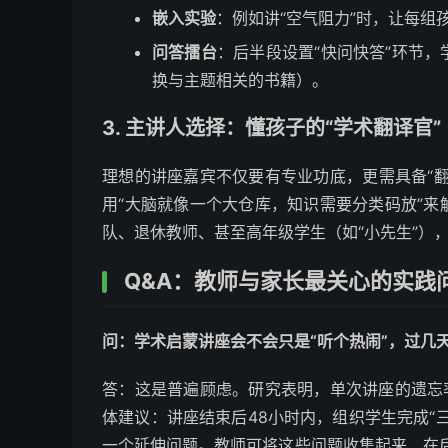
嵌入实验
：例如讲“空气阻力”时，让每组
问答擂台
：后半段设置“快问快答”环节
换与主题相关的书籍）。
3. 主讲人选择：懂孩子的“学术翻译官”
理想的讲座嘉宾不仅要有专业功底，更需具备“
用“大脑就像一个大仓库，知识需要分类码放”
队、退休教师、甚至高年级学生（如“小先生”）
Q&A：教师与家长最关心的实践
问：学术启蒙讲座会不会只是“听个热闹”，过几
答：这是普遍顾虑。研究表明，单次讲座的遗忘
体建议：讲座结束后48小时内，组织学生完成“
一个延伸问题。教师可将这些问题收集起来，在