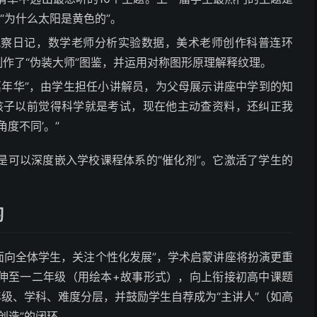
”“为什么太阳是黄色的”。
观察日记，数学老师分析实验数据，美术老师创作科普连环
制作了“伪装大师”图鉴，并运用对称图形原理解释纹理。
嘉年华”，由学生担任小讲解员，为父母展示讲座中学到的知
孩子以前觉得科学就是考试，现在他主动查资料，还纠正我
度不同’。”
是可以深度嵌入学校课程体系的“催化剂”。它激活了学生的
习
“面向全体学生，关注个性化发展”，学术启蒙讲座将扮演更重
伸至一二年级（用绘本+故事形式），向上衔接初高中课题
年级、学科、难度分层，并鼓励学生自荐成为“主讲人”（如高
创造”的闭环。