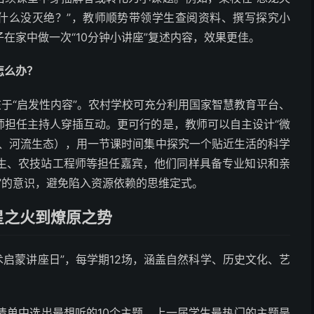
为什么没灭绝？”，教师顺势带领学生查阅资料、撰写探究小
在家中做一次“10分钟小讲座”复述内容，效果更佳。
怎么办？
在于“启发性内容”。农村学校可充分利用国家智慧教育平台、
师担任主持人穿插互动。更可行的是，教师可以自主设计“微
长、河流生态），用一节课时间集中探究一个贴近生活的科学
生、农技站工程师等担任嘉宾，他们同样具备专业知识和亲
”的意识，避免陷入资源依赖的思维定式。
星之火到燎原之势
术启蒙讲座日”，每学期12场，涵盖自然科学、历史文化、艺
清单中选出最想听的10个主题。上一届学生最热门的主题是