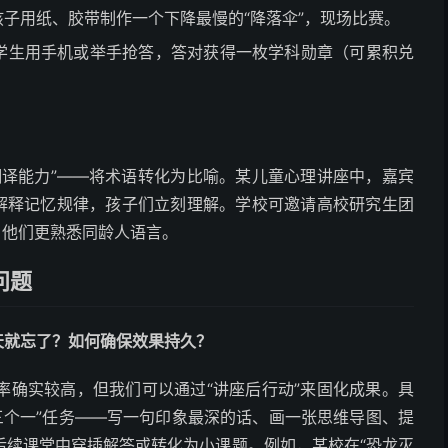
孩子用纸、胶带制作一个下降最慢的“降落伞”，现场比赛。
，学生用手机或举手抢答，答对获得一枚学科勋章（可累积兑
翻译能力”——将术语转化为比喻。某儿童心理讲座中，嘉宾
来解释记忆规律，孩子们立刻理解。学校可邀请高校研究生团
，他们更熟悉同龄人语言。
问题
天就忘了？如何确保效果持久？
率确实较高，但我们可以通过“讲座后行动”来固化成果。具
三个一”任务——写一句印象最深的话、画一张思维导图、提
后续课堂中穿插解答或转化为小课题。例如，某校在“恐龙灭