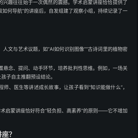
的兴趣往往始于一次偶然的震撼。学术启蒙讲座恰恰提供了
蚂蚁如何导航”的讲座后，自发组建了观察小组，持续记录了一
。
人文与艺术议题，如“AI如何识别图像”“古诗词里的植物密
置悬念、提问、动手环节，培养批判性思维。例如，一场关
让孩子自主推翻预设结论。
程师、医生等讲述成长故事，让孩子看到“知识能做什么”，
学术启蒙讲座恰好符合“轻负担、高素养”的原则——它不增加
。
讲座？