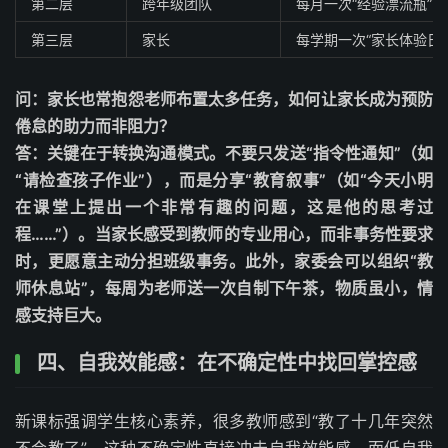
第二层
跨年级团队
每月一次“经验漂流瓶”
第三层
家长
每学期一次“家长体验日
问：家长也常抱怨老师布置太多任务，如何让家长成为预防
倦怠的助力而非阻力？
答：关键在于转换沟通模式。不要只发送“指令性通知”（如
“请检查孩子作业”），而是分享“教育叙事”（如“今天小明
在课堂上提出一个非常有趣的问题，这是他的思考过
程……”）。当家长感受到教师的专业用心，而非事务性要求
时，更愿意主动分担班级事务。此外，家委会可以组织“教
师休息站”，每周为老师送一次自制下午茶，物质虽小，情
感支持巨大。
四、自我效能感：在不确定性中找回掌控感
新课标强调学生核心素养，很多教师感到“教了十几年突然