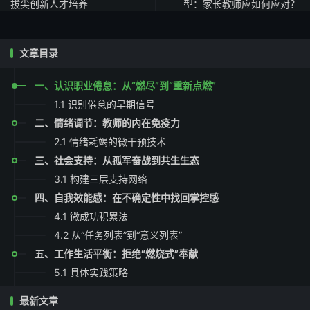
拔尖创新人才培养
型：家长教师应如何应对？
文章目录
一、认识职业倦怠：从“燃尽”到“重新点燃”
1.1 识别倦怠的早期信号
二、情绪调节：教师的内在免疫力
2.1 情绪耗竭的微干预技术
三、社会支持：从孤军奋战到共生生态
3.1 构建三层支持网络
四、自我效能感：在不确定性中找回掌控感
4.1 微成功积累法
4.2 从“任务列表”到“意义列表”
五、工作生活平衡：拒绝“燃烧式”奉献
5.1 具体实践策略
六、教育管理者的角色：创建预防性组织文化
最新文章
结语：让预防成为教育的底色