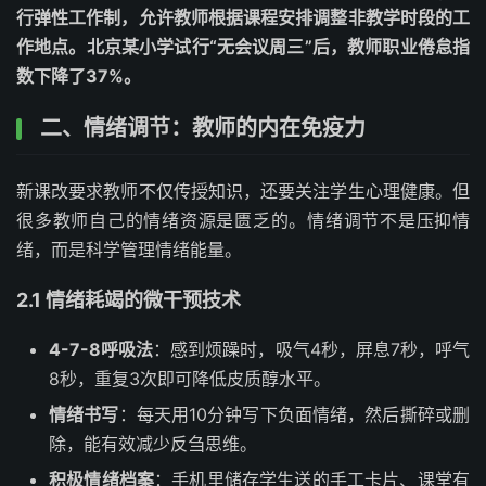
行弹性工作制，允许教师根据课程安排调整非教学时段的工
作地点。北京某小学试行“无会议周三”后，教师职业倦怠指
数下降了37%。
二、情绪调节：教师的内在免疫力
新课改要求教师不仅传授知识，还要关注学生心理健康。但
很多教师自己的情绪资源是匮乏的。情绪调节不是压抑情
绪，而是科学管理情绪能量。
2.1 情绪耗竭的微干预技术
4-7-8呼吸法
：感到烦躁时，吸气4秒，屏息7秒，呼气
8秒，重复3次即可降低皮质醇水平。
情绪书写
：每天用10分钟写下负面情绪，然后撕碎或删
除，能有效减少反刍思维。
积极情绪档案
：手机里储存学生送的手工卡片、课堂有