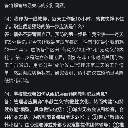
答将解答您最关心的实际问题。
问：我作为一线教师，每天工作超10小时，感觉快撑不住
了。职业倦怠预防的第一步应该是什么？
答：请先不要苛责自己。预防的第一步是
自我觉察——每天
花5分钟记录“今天让我最有成就感的一件事”和“最让我消耗
的一件事”。这能帮你区分“有意义的工作”和“无意义的内
耗”。第二步是建立心理边界，例如在非工作时间关闭学校
工作群通知，用15分钟“放学仪式”整理好第二天的工作清
单，然后彻底切换状态。研究表明，微小的仪式感能显著降
低情绪耗竭。
问：学校管理者如何从组织层面预防教师职业倦怠？
答：管理者应摒弃“奉献主义”的隐性文化，转而构建“可持
续效能”模型。具体做法包括：①减少无效会议和检查，合
并同类表格，为教师节省每周至少2小时；②建立“教师关
怀小组”，由心理老师或外部专家定期提供团体辅导；③推