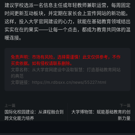
建议学校选派一名信息主任或年轻教师兼职运营，每周固定
时间更新互动板块，并定期在家长会上宣传网站的新功能。
这样，投入大学官网建设的心力，就能在基础教育领域结出
实实在在的果实——让每一个点击，都成为教育共同体的温
暖连接。
免责声明：市场有风险，选择需谨慎！此文仅供参考，不作
买卖依据。如有侵权请联系删除。
文章名称：从大学官网建设中汲取智慧：打造基础教育网站
的典范
文章链接：https://m.rdbsxx.cn/news/55227.html
上一篇
下一篇
国际化校园建设：从课程融合到
大学博物馆：赋能基础教育的创
跨文化能力培养
新力量