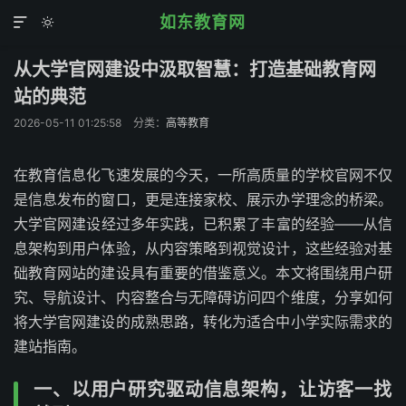
如东教育网


从大学官网建设中汲取智慧：打造基础教育网
站的典范
2026-05-11 01:25:58
分类：
高等教育
在教育信息化飞速发展的今天，一所高质量的学校官网不仅
是信息发布的窗口，更是连接家校、展示办学理念的桥梁。
大学官网建设经过多年实践，已积累了丰富的经验——从信
息架构到用户体验，从内容策略到视觉设计，这些经验对基
础教育网站的建设具有重要的借鉴意义。本文将围绕用户研
究、导航设计、内容整合与无障碍访问四个维度，分享如何
将大学官网建设的成熟思路，转化为适合中小学实际需求的
建站指南。
一、以用户研究驱动信息架构，让访客一找