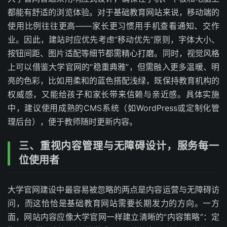
都能有舒适的浏览体验。对于基础教育网站来说，移动端的
使用比例往往更高——家长更习惯用手机查看通知、交作
业。因此，建站时应优先考虑“移动优先”原则，字体大小、
按钮间距、图片适配等细节都需精心打磨。同时，视觉风格
上可以借鉴大学官网的“稳重典雅”，但需融入更多温暖、明
亮的色彩，比如用柔和的蓝色搭配浅绿，既保持教育机构的
权威感，又能给孩子和家长带来信赖与亲近感。具体实施
中，建议使用成熟的CMS系统（如WordPress或定制化管
理后台），便于教师随时更新内容。
三、重视内容管理与无障碍设计，服务每一
位使用者
大学官网建设中最容易被忽略的两点是内容运营与无障碍访
问，而这恰恰是基础教育网站需要长期发力的方向。一方
面，网站内容应像大学官网一样建立清晰的“内容策略”：定