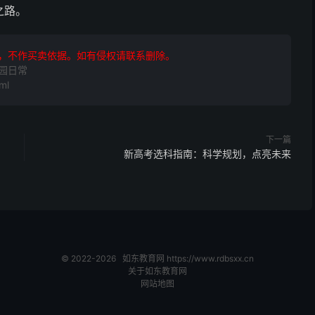
之路。
，不作买卖依据。如有侵权请联系删除。
园日常
ml
下一篇
新高考选科指南：科学规划，点亮未来
© 2022-2026
如东教育网
https://www.rdbsxx.cn
关于如东教育网
网站地图