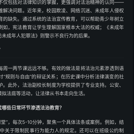
不仅包括对法律知识的掌握，更强调对法治精神的认同——
维解决问题。近年来，校园欺凌、网络沉迷、未成年人侵权
育的缺失。通过系统的法治宣传教育，可以帮助青少年树立
例如，宪法教育让学生理解国家根本大法的权威；《未成年
防未成年人犯罪法》则警示不良行为的后果。
”
每周一两节课远远不够。有效的做法是将法治元素渗透到语
讨“规则与自由”的辩证关系；在历史课中分析法律演变的社
护。此外，法治副校长制度为学校提供了专业支持。公安、
模拟法庭等活动，让法律从书本走向生活。
过哪些日常环节渗透法治教育？
堂”，每次5-10分钟，聚焦一个具体法条或案例。例如，结
》中关于限制民事行为能力人的规定。还可以在班级公约制