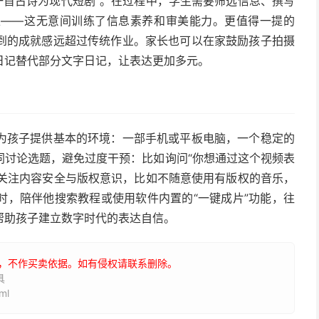
编一首古诗为现代短剧”。在过程中，学生需要筛选信息、撰写
正——这无意间训练了信息素养和审美能力。更值得一提的
到的成就感远超过传统作业。家长也可以在家鼓励孩子拍摄
日记替代部分文字日记，让表达更加多元。
为孩子提供基本的环境：一部手机或平板电脑，一个稳定的
同讨论选题，避免过度干预：比如询问“你想通过这个视频表
子关注内容安全与版权意识，比如不随意使用有版权的音乐，
时，陪伴他搜索教程或使用软件内置的“一键成片”功能，往
帮助孩子建立数字时代的表达自信。
，不作买卖依据。如有侵权请联系删除。
具
ml