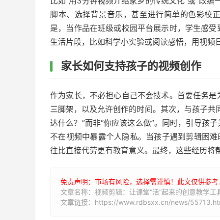
比如“用3分钟视频介绍家乡的传统文化”或“改
脚本、选择背景音乐，甚至进行简单的色彩校
是，当作品在班级或校园平台展示时，学生感受
生活片段，比如科学小实验或阅读感悟，用视频
家长如何支持孩子的视频创作
作为家长，不必担心自己不会技术。首要任务是
三脚架，以及允许创作的时间。其次，与孩子共
达什么？”而非“你应该这么做”。同时，引导孩
不在视频中暴露个人隐私。当孩子遇到剪辑困难
往比直接代劳更有教育意义。最终，这些经历将
免责声明：市场有风险，选择需谨慎！此文仅供参考
文章名称：视频剪辑：让课堂“活”起来的创意教学工
文章链接：https://www.rdbsxx.cn/news/55713.ht