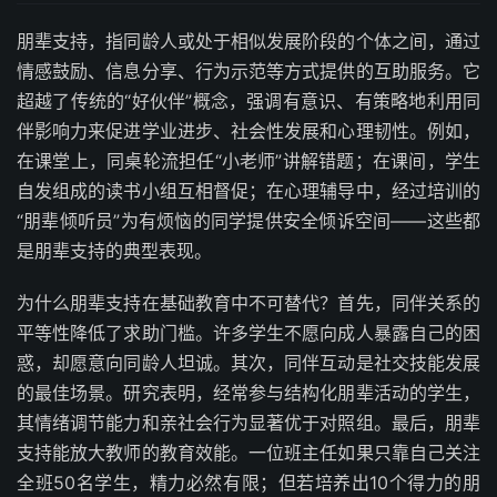
朋辈支持，指同龄人或处于相似发展阶段的个体之间，通过
情感鼓励、信息分享、行为示范等方式提供的互助服务。它
超越了传统的“好伙伴”概念，强调有意识、有策略地利用同
伴影响力来促进学业进步、社会性发展和心理韧性。例如，
在课堂上，同桌轮流担任“小老师”讲解错题；在课间，学生
自发组成的读书小组互相督促；在心理辅导中，经过培训的
“朋辈倾听员”为有烦恼的同学提供安全倾诉空间——这些都
是朋辈支持的典型表现。
为什么朋辈支持在基础教育中不可替代？首先，同伴关系的
平等性降低了求助门槛。许多学生不愿向成人暴露自己的困
惑，却愿意向同龄人坦诚。其次，同伴互动是社交技能发展
的最佳场景。研究表明，经常参与结构化朋辈活动的学生，
其情绪调节能力和亲社会行为显著优于对照组。最后，朋辈
支持能放大教师的教育效能。一位班主任如果只靠自己关注
全班50名学生，精力必然有限；但若培养出10个得力的朋