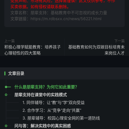
免责声明：市场有风险，选择需谨慎！此文仅供参考，不作
买卖依据。如有侵权请联系删除。
文章名称：朋辈支持：基础教育中不可忽视的成长力量
文章链接：https://m.rdbsxx.cn/news/56221.html
上一篇
下一篇
积极心理学赋能教育：培养孩子
基础教育如何为双碳目标培育未
心理韧性的四大策略
来岗位人才
文章目录
什么是朋辈支持？为何它如此重要？
朋辈支持在课堂中的实践模式
1. 同伴辅导：让“教”与“学”双向受益
2. 合作学习：从“竞争”走向“共赢”
3. 朋辈辅导：校园心理安全网的第一道防线
问与答：解决实践中的真实困惑