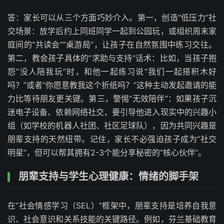
答：家长可以从三个方面巧妙介入。第一，创造“低压力”社
交场景：放学后约上同班同学一起到公园玩，或组织周末家
庭间的“共读会”“桌游局”，让孩子在自然氛围中练习交往。
第二，教会孩子具体的“求助与支持”话术：比如，当孩子抱
怨“没人陪我玩”时，和他一起练习说“我们一起搭积木好
吗？”或者“你愿意教我这个折纸吗？”这种主动发起邀请的能
力比等待朋友更关键。第三，警惕“无效陪伴”：如果孩子沉
迷电子设备、依赖网络社交，要引导他进入现实中的兴趣小
组（如学校的机器人社团、社区足球队），因为共同兴趣是
朋辈支持的天然纽带。记住，家长不必强迫孩子成为“社交
明星”，但可以帮其拥有2-3个能分享秘密的“核心伙伴”。
朋辈支持与学生心理健康：情绪的脚手架
在“社会情感学习（SEL）”框架中，朋辈支持是培养自我意
识、社会意识和关系技能的关键路径。例如，芬兰基础教育