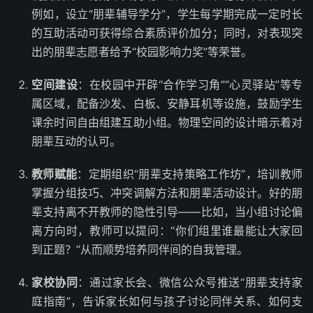
例如，设立“朋辈辅导学分”，学生每学期完成一定时长
的互助活动可获得综合素质评价加分；同时，对表现突
出的朋辈志愿者给予“校园影响力奖”等荣誉。
空间建设
：在校园中开辟“合作学习角”“心灵驿站”等专
属区域，配备沙发、白板、安静耳机等设施，鼓励学生
课余时间自由组建互助小组。物理空间的设计暗示着对
朋辈互动的认可。
教师赋能
：定期组织“朋辈支持策略工作坊”，培训教师
掌握分组技巧、冲突调解方法和朋辈活动设计。好的朋
辈支持离不开教师的隐性引导——比如，当小组讨论偏
离方向时，教师可以提问：“你们组里谁最能让大家回
到正题？”从而顺势培养同伴间的自我管理。
家校协同
：通过家长会、微信公众号推送“朋辈支持家
庭指南”，告诉家长如何与孩子讨论同伴关系、如何支