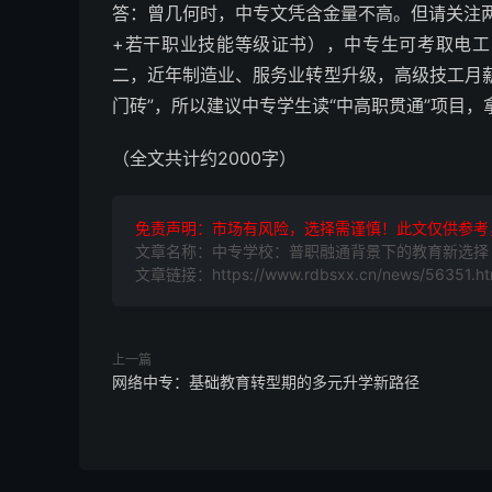
答：曾几何时，中专文凭含金量不高。但请关注两
+若干职业技能等级证书），中专生可考取电
二，近年制造业、服务业转型升级，高级技工月
门砖”，所以建议中专学生读“中高职贯通”项目
（全文共计约2000字）
免责声明：市场有风险，选择需谨慎！此文仅供参考
文章名称：中专学校：普职融通背景下的教育新选择
文章链接：https://www.rdbsxx.cn/news/56351.ht
上一篇
网络中专：基础教育转型期的多元升学新路径