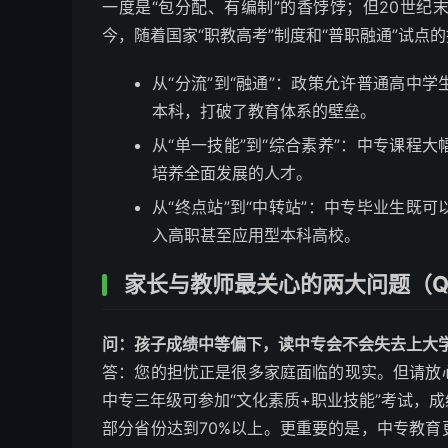
一度是“包分配、有编制”的香饽饽；但20世
今，随着国家“职教高考”制度和“普职融通”试点
从“分流”到“融通”：政策允许普通高中
本科，打破了教育体系的壁垒。
从“单一技能”到“综合素养”：中专课程
培养全面发展的人才。
从“终点站”到“中转站”：中专毕业生既
入高职甚至应用型本科高校。
家长与教师最关心的两大问题（Q
问：孩子成绩中等偏下，读中专会不会失去上大
答：您的担忧正是很多家庭面临的现实。但请放
中专三年级可参加“文化素质+职业技能”考试，
部分省份达到70%以上。更重要的是，中专教