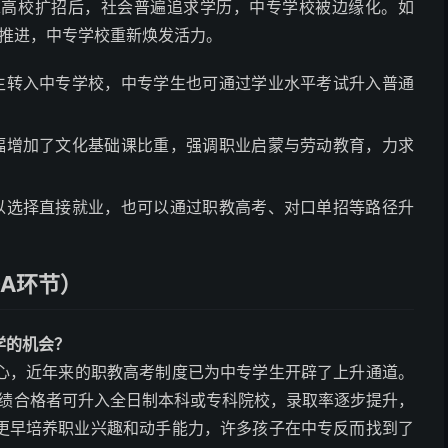
纪末高校扩招后，社会普遍追求学历，中专学校被边缘化。如
的推进，中专学校重新焕发活力。
学生转入中专学校，中专学生也可通过学业水平考试升入普通
大幅增加了文化基础课比重，强调职业启蒙与劳动教育，力求
可以选择直接就业，也可以通过职教高考、对口单招等路径升
A环节）
学的机会？
心，近年来的职教高考制度已为中专学生开辟了上升通道。
成绩合格者可升入全日制本科或专科院校，录取率逐步提升，
育更早培养职业兴趣和动手能力，许多孩子在中专反而找到了