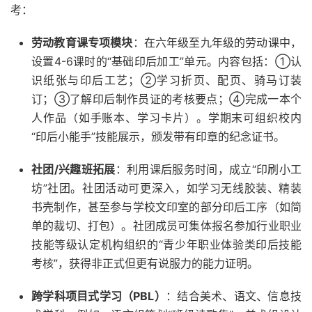
考：
劳动教育课专项模块
：在六年级至九年级的劳动课中，
设置4-6课时的“基础印后加工”单元。内容包括：①认
识纸张与印后工艺；②学习折页、配页、骑马订装
订；③了解印后制作员证的考核要点；④完成一本个
人作品（如手账本、学习卡片）。学期末可组织校内
“印后小能手”技能展示，颁发带有印章的纪念证书。
社团/兴趣班拓展
：利用课后服务时间，成立“印刷小工
坊”社团。社团活动可更深入，如学习无线胶装、精装
书壳制作，甚至参与学校文印室的部分印后工序（如简
单的裁切、打包）。社团成员可集体报名参加行业职业
技能等级认定机构组织的“青少年职业体验类印后技能
考核”，获得非正式但更有说服力的能力证明。
跨学科项目式学习（PBL）
：结合美术、语文、信息技