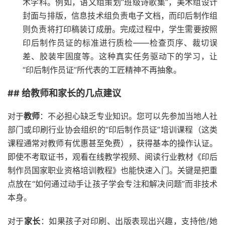
术学科。例如，语文组策划“班级诗歌集”，美术组设计
封面与排版，信息技术组负责电子文档，而印后制作组
则负责将打印稿装订成册。完成过程中，学生需要按照
印后制作员证的标准进行质检——检查页序、裁切误
差、胶装牢固度等。这种真实任务驱动下的学习，让
“印后制作员证”所代表的工匠精神不再抽象。
## 给教师和家长的几点建议
对于
教师
：不必担心缺乏专业知识。您可以先参加当地人社
部门或印刷行业协会组织的“印后制作员证”培训课程（这类
课程通常对教师有优惠甚至免费），获得基本的操作认证。
即使不考取证书，观看在线教学视频、阅读行业教材《印后
制作员国家职业资格培训教程》也能快速入门。关键是把重
点放在“如何通过动手让孩子学会专注和解决问题”而非技术
本身。
对于
家长
：如果孩子对印刷、出版表现出兴趣，支持他/她