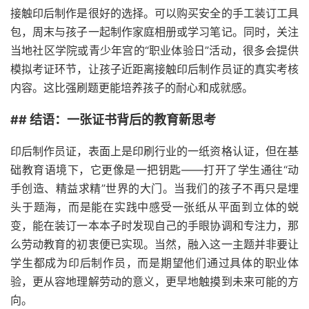
接触印后制作是很好的选择。可以购买安全的手工装订工具
包，周末与孩子一起制作家庭相册或学习笔记。同时，关注
当地社区学院或青少年宫的“职业体验日”活动，很多会提供
模拟考证环节，让孩子近距离接触印后制作员证的真实考核
内容。这比强刷题更能培养孩子的耐心和成就感。
## 结语：一张证书背后的教育新思考
印后制作员证，表面上是印刷行业的一纸资格认证，但在基
础教育语境下，它更像是一把钥匙——打开了学生通往“动
手创造、精益求精”世界的大门。当我们的孩子不再只是埋
头于题海，而是能在实践中感受一张纸从平面到立体的蜕
变，能在装订一本本子时发现自己的手眼协调和专注力，那
么劳动教育的初衷便已实现。当然，融入这一主题并非要让
学生都成为印后制作员，而是期望他们通过具体的职业体
验，更从容地理解劳动的意义，更早地触摸到未来可能的方
向。