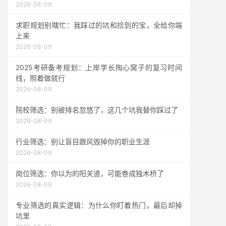
2026-08-09
求职规划别瞎忙：我踩过的坑和捡到的宝，全给你端
上来
2026-08-09
2025考研备考规划：上岸学长掏心窝子的复习时间
线，照着做就行
2026-08-09
院校筛选：别被排名忽悠了，这几个坑我替你踩过了
2026-08-09
行业筛选：别让盲目跟风毁掉你的职业生涯
2026-08-09
岗位筛选：你以为的阳关道，可能卷成独木桥了
2026-08-09
专业筛选的真实逻辑：为什么你盯着热门，最后却掉
坑里