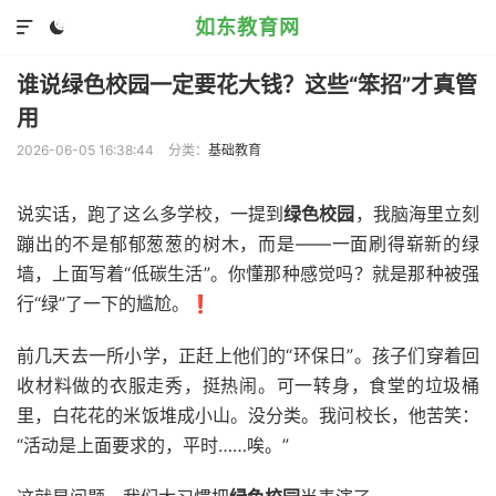
如东教育网


谁说绿色校园一定要花大钱？这些“笨招”才真管
用
2026-06-05 16:38:44
分类：
基础教育
说实话，跑了这么多学校，一提到
绿色校园
，我脑海里立刻
蹦出的不是郁郁葱葱的树木，而是——一面刷得崭新的绿
墙，上面写着“低碳生活”。你懂那种感觉吗？就是那种被强
行“绿”了一下的尴尬。❗
前几天去一所小学，正赶上他们的“环保日”。孩子们穿着回
收材料做的衣服走秀，挺热闹。可一转身，食堂的垃圾桶
里，白花花的米饭堆成小山。没分类。我问校长，他苦笑：
“活动是上面要求的，平时……唉。”