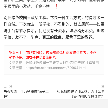
子眼里的小激动，千金不换。❗
别把
绿色校园
当政绩工程。它是一种生活方式，得像呼吸一
样自然。下次你去一所学校，不看别的，就去厕所——如果
洗手台有节水提示，便池没有长流水，垃圾桶分着类，那这
学校，差不了。毕竟，
真正的绿色，是骨子里的教养
。
免责声明：市场有风险，选择需谨慎！此文仅供参考，不作
买卖依据。如有侵权请联系删除。
文章名称：谁说绿色校园一定要花大钱？这些“笨招”才真管用
文章链接：https://m.rdbsxx.cn/news/59904.html
上一篇
下一篇
书香校园，千万别搞成“面子工
智慧校园建了那么多，为什么老
程”！
师还在用U盘拷课件？