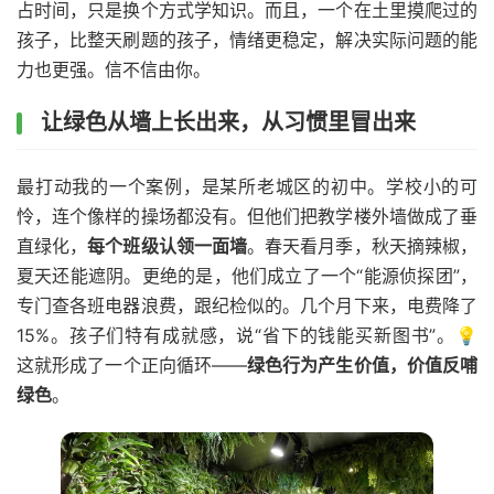
占时间，只是换个方式学知识。而且，一个在土里摸爬过的
孩子，比整天刷题的孩子，情绪更稳定，解决实际问题的能
力也更强。信不信由你。
让绿色从墙上长出来，从习惯里冒出来
最打动我的一个案例，是某所老城区的初中。学校小的可
怜，连个像样的操场都没有。但他们把教学楼外墙做成了垂
直绿化，
每个班级认领一面墙
。春天看月季，秋天摘辣椒，
夏天还能遮阴。更绝的是，他们成立了一个“能源侦探团”，
专门查各班电器浪费，跟纪检似的。几个月下来，电费降了
15%。孩子们特有成就感，说“省下的钱能买新图书”。💡
这就形成了一个正向循环——
绿色行为产生价值，价值反哺
绿色
。