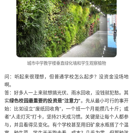
城市中学教学楼垂直绿化墙和学生观察植物
问：听起来很理想，但普通学校怎么起步？没资金没场地
啊。
答：好多人一上来就想搞光伏、雨水回收，没钱就犯愁。其
实
绿色校园最重要的投资是“注意力”
。先从最小可行的事开
始：比如设立“废纸回收角”，一个班一个月能攒几十斤；或
者“人走灯灭”打卡，坚持21天成习惯。关键是让每个人都参
与，并且看得见变化。有个学校甚至用旧矿泉水瓶搭了个温
室，种生菜，学生天天跑去看。成本？几乎为零。但那种孩