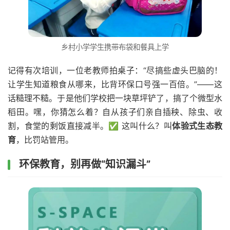
乡村小学学生携带布袋和餐具上学
记得有次培训，一位老教师拍桌子：“尽搞些虚头巴脑的！
让学生知道粮食从哪来，比背环保口号强一百倍。”——这
话糙理不糙。于是他们学校把一块草坪铲了，搞了个微型水
稻田。嘿，你猜怎么着？自从孩子们亲自插秧、除虫、收
割，食堂的剩饭直接减半。✅ 这叫什么？叫
体验式生态教
育
，比罚站管用。
环保教育，别再做“知识漏斗”