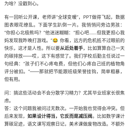
为啥？没戳到心。
有一回听公开课，老师讲“全球变暖”，PPT做得飞起，数据
图表眼花缭乱。下面学生趴倒一片。我悄悄问旁边男孩：
“你担心北极熊吗？”他迷迷糊糊：“担心吧……但我更担心我
妈发现我昨晚打游戏。”😂 你看，远方的危机抵不过眼前的
快乐，这才是人性。所以要
从近处着手
，比如算算自己一天
的碳排放——哎，这下有感觉了。我们学校后勤主任说过一
句经典：“孩子们不心疼电费，但他们心疼自己班的植物角
评分被扣。”——那就把节能跟班级荣誉挂钩，简单粗暴，
但有用。
问：搞这些活动会不会分散学习精力？尤其毕业班家长很焦
虑。
答：这个问题我被问过无数次。一开始我也觉得会冲突。但
后来发现，
如果设计得当，它反而是减压阀
。比如数学课计
算碳足迹，语文课写观察日记，美术课做废物改造。不额外