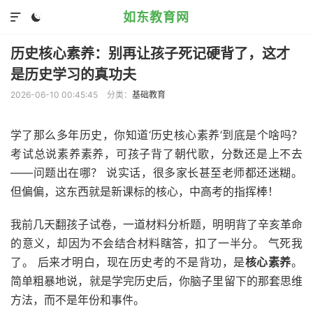
如东教育网


历史核心素养：别再让孩子死记硬背了，这才
是历史学习的真功夫
2026-06-10 00:45:45
分类：
基础教育
学了那么多年历史，你知道‘历史核心素养’到底是个啥吗？
考试总说素养素养，可孩子背了朝代歌，分数还是上不去
——问题出在哪？ 说实话，很多家长甚至老师都还迷糊。
但偏偏，这东西就是新课标的核心，中高考的指挥棒！
我前几天翻孩子试卷，一道材料分析题，明明背了辛亥革命
的意义，却因为不会结合材料瞎答，扣了一半分。 气死我
了。 后来才明白，现在历史考的不是背功，是
核心素养
。
简单粗暴地说，就是学完历史后，你脑子里留下的那套思维
方法，而不是年份和事件。