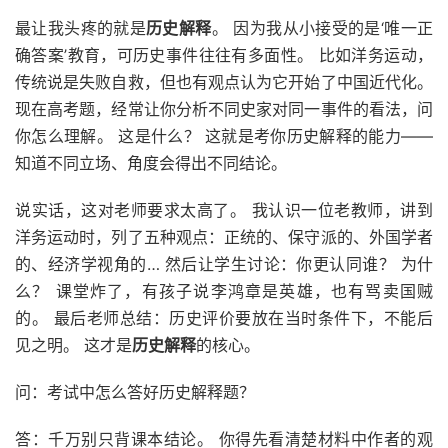
最让我头疼的就是
历史解释
。 因为我从小接受的是‘唯一正
确答案’教育，可历史事件往往有多面性。 比如洋务运动，
传统说是失败自救，但也有观点认为它开始了中国近代化。
现在高考题，经常让你分析不同史家对同一事件的看法，问
你怎么理解。 这是什么？ 这就是考你历史解释的能力——
知道不同立场、角度会得出不同结论。
说实话，这对老师要求太高了。 我认识一位老教师，讲到
洋务运动时，列了五种观点：正统的、保守派的、外国学者
的、经济学视角的… 然后让学生讨论：你更认同谁？ 为什
么？ 课堂炸了，有孩子说李鸿章是英雄，也有骂卖国贼
的。 最后老师总结：历史评价要放在当时条件下，不能后
见之明。 这才是
历史解释
的核心。
问：考试中怎么答好历史解释题？
答：千万别只背课本结论。 你得先看清楚材料中作者的观