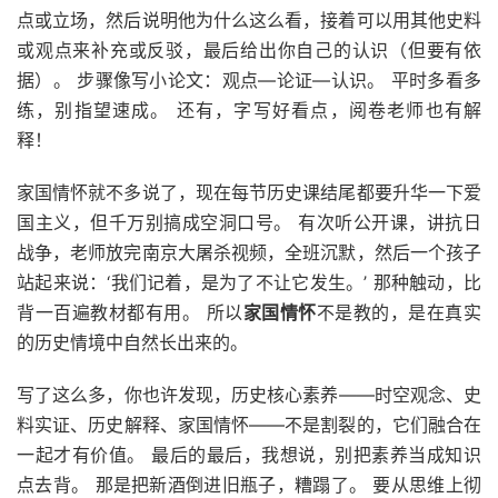
点或立场，然后说明他为什么这么看，接着可以用其他史料
或观点来补充或反驳，最后给出你自己的认识（但要有依
据）。 步骤像写小论文：观点—论证—认识。 平时多看多
练，别指望速成。 还有，字写好看点，阅卷老师也有解
释！
家国情怀就不多说了，现在每节历史课结尾都要升华一下爱
国主义，但千万别搞成空洞口号。 有次听公开课，讲抗日
战争，老师放完南京大屠杀视频，全班沉默，然后一个孩子
站起来说：‘我们记着，是为了不让它发生。’ 那种触动，比
背一百遍教材都有用。 所以
家国情怀
不是教的，是在真实
的历史情境中自然长出来的。
写了这么多，你也许发现，历史核心素养——时空观念、史
料实证、历史解释、家国情怀——不是割裂的，它们融合在
一起才有价值。 最后的最后，我想说，别把素养当成知识
点去背。 那是把新酒倒进旧瓶子，糟蹋了。 要从思维上彻