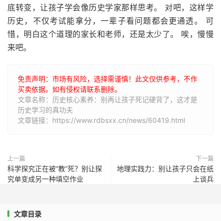
底转变，让孩子学会像历史学家那样思考。 对吧，这样学
历史，不仅考试能拿分，一辈子看问题都会更通透。 可
惜，明白这个道理的家长和老师，还是太少了。 唉，慢慢
来吧。
免责声明：市场有风险，选择需谨慎！此文仅供参考，不作
买卖依据。如有侵权请联系删除。
文章名称：历史核心素养：别再让孩子死记硬背了，这才是
历史学习的真功夫
文章链接：https://www.rdbsxx.cn/news/60419.html
上一篇
下一篇
科学探究正在被“教”死？别让探
地理实践力：别让孩子只会在纸
究单变成另一种填空作业
上谈兵
文章目录