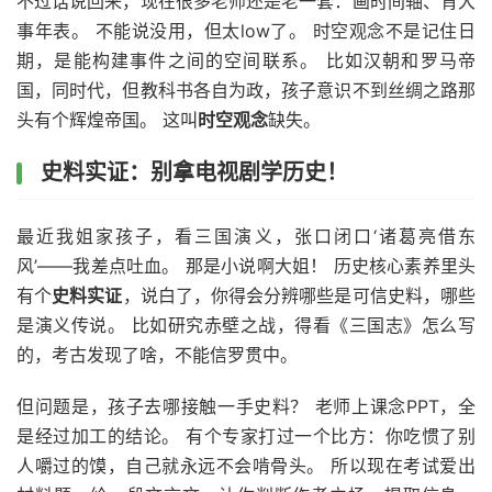
不过话说回来，现在很多老师还是老一套：画时间轴、背大
事年表。 不能说没用，但太low了。 时空观念不是记住日
期，是能构建事件之间的空间联系。 比如汉朝和罗马帝
国，同时代，但教科书各自为政，孩子意识不到丝绸之路那
头有个辉煌帝国。 这叫
时空观念
缺失。
史料实证：别拿电视剧学历史！
最近我姐家孩子，看三国演义，张口闭口‘诸葛亮借东
风’——我差点吐血。 那是小说啊大姐！ 历史核心素养里头
有个
史料实证
，说白了，你得会分辨哪些是可信史料，哪些
是演义传说。 比如研究赤壁之战，得看《三国志》怎么写
的，考古发现了啥，不能信罗贯中。
但问题是，孩子去哪接触一手史料？ 老师上课念PPT，全
是经过加工的结论。 有个专家打过一个比方：你吃惯了别
人嚼过的馍，自己就永远不会啃骨头。 所以现在考试爱出