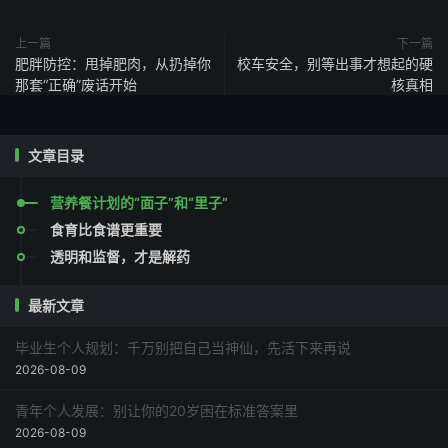
上一篇
下一篇
肥胖防控：甩掉肥肉，从扔掉你
校车安全，别等出事才想起的硬
那套“正确”废话开始
核真相
文章目录
营养餐计划的“面子”和“里子”
食育比食谱更重要
透明和监督，才是解药
最新文章
毕业生个人规划：千万别把自己当神仙，先活下来再说
2026-08-09
青年个人发展：别让你的20岁困在标准答案里
2026-08-09