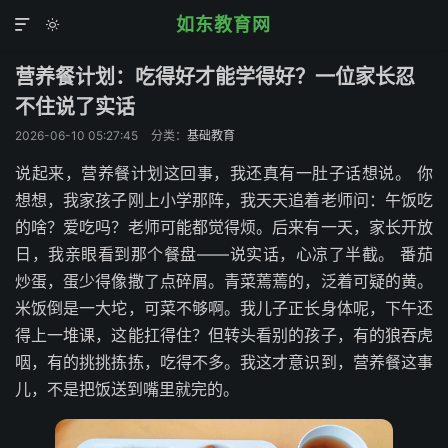
如东教育网


营养餐计划：吃得好才能学得好？一位家长忍
不住说了实话
2026-06-10 05:27:45
分类：
基础教育
说起来，营养餐计划这回事，我还真有一肚子话想说。 你
想想，我家孩子刚上小学那阵，我天天追着老师问：午饭吃
的啥？爱吃吗？老师可能都觉得烦。后来有一天，家长开放
日，我亲眼看到那个餐盘——说实话，心凉了半截。 番茄
炒蛋，蛋少得像撒了点碎屑。青菜蔫蔫的，泛着可疑的黄。
米饭倒是一大坨，可菜不够啊。我儿子正长身体呢，下午还
得上一堆课，这能扛得住？但转头看别的孩子，有的狼吞虎
咽，有的挑挑拣拣，吃得不多。我这才意识到，营养餐这事
儿，不是把饭送到嘴里就完的。