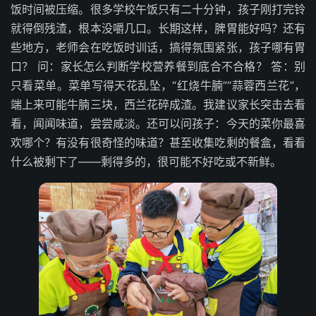
饭时间被压缩。很多学校午饭只有二十分钟，孩子刚打完铃
就得倒残渣，根本没嚼几口。长期这样，脾胃能好吗？还有
些地方，老师会在吃饭时训话，搞得氛围紧张，孩子哪有胃
口？ 问：家长怎么判断学校营养餐到底合不合格？ 答：别
只看菜单。菜单写得天花乱坠，“红烧牛腩”“蒜蓉西兰花”，
端上来可能牛腩三块，西兰花碎成渣。我建议家长突击去看
看，闻闻味道，尝尝咸淡。还可以问孩子：今天的菜你最喜
欢哪个？有没有很奇怪的味道？甚至收集吃剩的餐盒，看看
什么被剩下了——剩得多的，很可能不好吃或不新鲜。