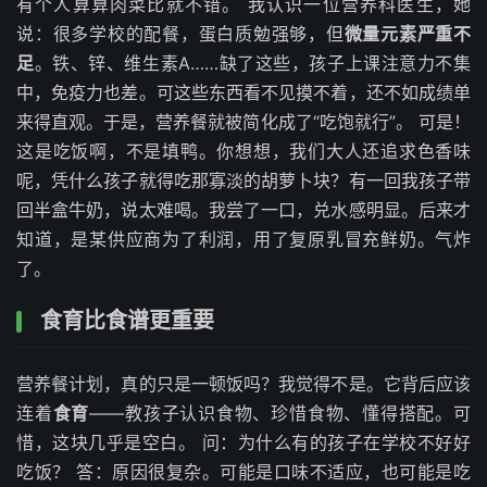
有个人算算肉菜比就不错。 我认识一位营养科医生，她
说：很多学校的配餐，蛋白质勉强够，但
微量元素严重不
足
。铁、锌、维生素A……缺了这些，孩子上课注意力不集
中，免疫力也差。可这些东西看不见摸不着，还不如成绩单
来得直观。于是，营养餐就被简化成了“吃饱就行”。 可是！
这是吃饭啊，不是填鸭。你想想，我们大人还追求色香味
呢，凭什么孩子就得吃那寡淡的胡萝卜块？有一回我孩子带
回半盒牛奶，说太难喝。我尝了一口，兑水感明显。后来才
知道，是某供应商为了利润，用了复原乳冒充鲜奶。气炸
了。
食育比食谱更重要
营养餐计划，真的只是一顿饭吗？我觉得不是。它背后应该
连着
食育
——教孩子认识食物、珍惜食物、懂得搭配。可
惜，这块几乎是空白。 问：为什么有的孩子在学校不好好
吃饭？ 答：原因很复杂。可能是口味不适应，也可能是吃