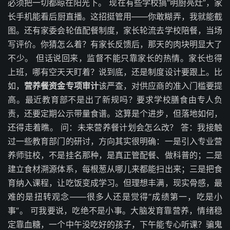
必须把一切都晾在阳光下。 现在有些学校搞“明厨亮灶”，家
长手机能看后厨直播。这招挺管用——你敢糊弄，我就能截
图。还有家委会轮值配餐制度，家长轮流去学校陪餐，当场
写评价。你猜怎么着？有家长反馈后，那天的肉块明显大了
不少。 但话说回来，监督不能只靠家长的热情。家长也得
上班，哪有空天天盯着？说到底，还是制度设计要跟上。比
如，
营养餐资金专项审计
该严查，对供应商的准入门槛要提
高。最近教育部不是出了新规吗？要求学校膳食由专人负
责，还要定期公示带量食谱。这算是个进步，但落地如何，
还得走着瞧。 问：未来营养餐计划会怎么改？ 答：我接触
过一些教育部门的研讨，方向其实很明确：一是引入专业营
养师驻校，不是挂名那种，是真正管配餐、做科普的；二是
建立食材溯源体系，每根葱从哪儿来都能扫出来；三是把食
育纳入课程，让吃饭变成学习。但理想丰满，现实骨感，最
难的是扭转观念——很多人还是觉得“成绩第一，吃是小
事”。 可我要说，吃绝不是小事。大脑发育靠营养，情绪稳
定靠血糖，一个中午没吃好的孩子，下午能专心听课？骗鬼