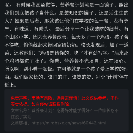
呢。 有时候我甚至觉得，营养餐计划就是一面镜子，照出
我们到底把孩子当什么。是装知识的罐子，还是活生生的
人？如果是后者，那就该让他们在学校的每一餐，都有尊
严、有味道、有盼头。 最后分享一个让我破防的细节。有
个山区小学，因为营养餐改善，每天多了一个鸡蛋。孩子舍
不得吃，偷偷藏起来带回家给奶奶。校长发现后，加了一道
菜，还教他们：“鸡蛋是给你的，吃了才有劲写字。”后来那
个鸡蛋都进了肚子。你看，营养餐不光填胃，还在填心。
所以啊，别小看一顿饭。它可能就是一个孩子爱上学校的理
由。我们做家长的，该盯的盯，该赞的赞，别让“计划”停在
纸上。
免责声明：市场有风险，选择需谨慎！此文仅供参考，不作
买卖依据。如有侵权请联系删除。
文章名称：营养餐计划：吃得好才能学得好？一位家长忍不
住说了实话
文章链接：https://m.rdbsxx.cn/news/60442.html