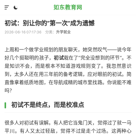
如东教育网


初试：别让你的“第一次”成为遗憾
2026-06-16 07:17:36
分类：
升学就业
上周和一个做学业规划的朋友聊天，她突然叹气——说今年
好几个挺聪明的孩子，
初试
栽在了“完全没想到的环节”。不
是知识不会，而是根本不知道游戏规则变了。我忽然意识
到，太多人还在用三年前的备考逻辑，应对眼前的初试。简
直像拿着纸质地图，在导航成精的城市里找路。你说能不难
吗？
初试不是终点，而是校准点
很多人对初试有误解。有人把它当鬼门关，觉得过了就一马
平川。有人又太过轻敌，觉得不过是走个过场。这两种心