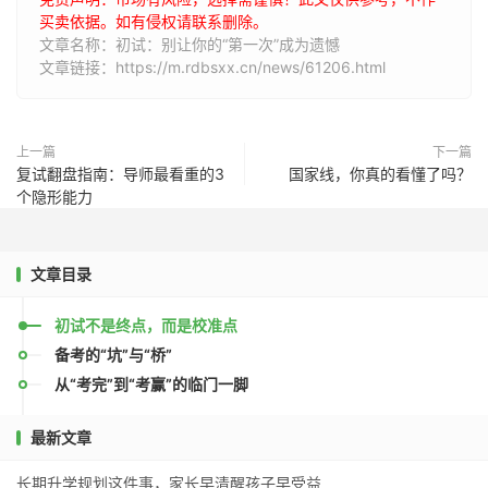
买卖依据。如有侵权请联系删除。
文章名称：初试：别让你的“第一次”成为遗憾
文章链接：https://m.rdbsxx.cn/news/61206.html
上一篇
下一篇
复试翻盘指南：导师最看重的3
国家线，你真的看懂了吗？
个隐形能力
文章目录
初试不是终点，而是校准点
备考的“坑”与“桥”
从“考完”到“考赢”的临门一脚
最新文章
长期升学规划这件事，家长早清醒孩子早受益