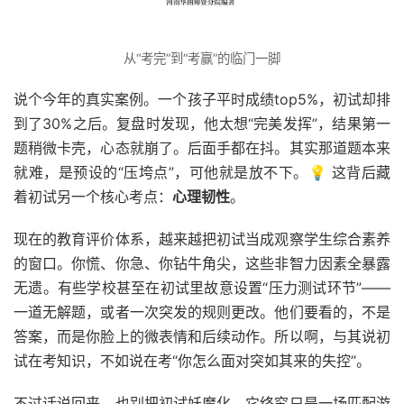
从“考完”到“考赢”的临门一脚
说个今年的真实案例。一个孩子平时成绩top5%，初试却排
到了30%之后。复盘时发现，他太想“完美发挥”，结果第一
题稍微卡壳，心态就崩了。后面手都在抖。其实那道题本来
就难，是预设的“压垮点”，可他就是放不下。💡 这背后藏
着初试另一个核心考点：
心理韧性
。
现在的教育评价体系，越来越把初试当成观察学生综合素养
的窗口。你慌、你急、你钻牛角尖，这些非智力因素全暴露
无遗。有些学校甚至在初试里故意设置“压力测试环节”——
一道无解题，或者一次突发的规则更改。他们要看的，不是
答案，而是你脸上的微表情和后续动作。所以啊，与其说初
试在考知识，不如说在考“你怎么面对突如其来的失控”。
不过话说回来，也别把初试妖魔化。它终究只是一场匹配游