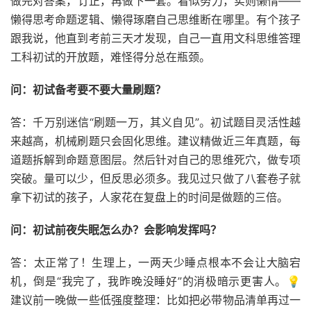
做完对答案，订正，再做下一套。看似努力，实则懒惰——
懒得思考命题逻辑、懒得琢磨自己思维断在哪里。有个孩子
跟我说，他直到考前三天才发现，自己一直用文科思维答理
工科初试的开放题，难怪得分总在瓶颈。
问：初试备考要不要大量刷题？
答：千万别迷信“刷题一万，其义自见”。初试题目灵活性越
来越高，机械刷题只会固化思维。建议精做近三年真题，每
道题拆解到命题意图层。然后针对自己的思维死穴，做专项
突破。量可以少，但反思必须多。我见过只做了八套卷子就
拿下初试的孩子，人家花在复盘上的时间是做题的三倍。
问：初试前夜失眠怎么办？会影响发挥吗？
答：太正常了！生理上，一两天少睡点根本不会让大脑宕
机，倒是“我完了，我昨晚没睡好”的消极暗示更害人。💡
建议前一晚做一些低强度整理：比如把必带物品清单再过一