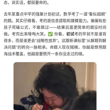
态，说实话，都挺要命的。
去年某重点中学的强基计划初试，数学考了一道“看似超纲”
的题。其实仔细看，考的是信息提取和建模能力。偏偏有些
孩子死磕公式，不敢跳过——结果后面更简单的题没时间
做。考完出来嚎啕大哭。✅ 你看，
初试
考的早就不是谁背
得多，而是谁更会“战略性放弃”。这跟新课标里“从解题到解
决问题”的转向一脉相承。命题人现在贼精，你越是想用题
海战术覆盖，他越是要劈开一条你没走过的缝。