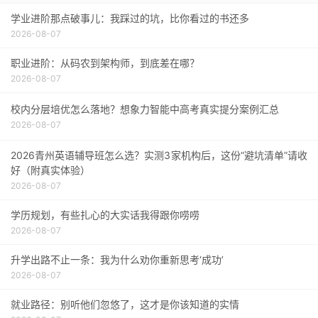
学业进阶那点破事儿：我踩过的坑，比你看过的书还多
2026-08-07
职业进阶：从码农到架构师，到底差在哪？
2026-08-07
校内分层培优怎么落地？想象力智能中高考真实提分案例汇总
2026-08-07
2026青州英语辅导班怎么选？实测3家机构后，这份“避坑清单”请收
好（附真实体验）
2026-08-07
学历规划，有些扎心的大实话我得跟你唠唠
2026-08-07
升学出路不止一条：我为什么劝你重新思考‘成功’
2026-08-07
就业路径：别听他们忽悠了，这才是你该知道的实情